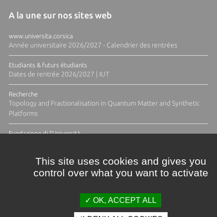
A la une sur nos sites web
www.universita.corsica
Année universitaire 2026/2027 - Calendrier des rentrées
Etudiants & futurs étudiants
Dates de rentrée 2026/2027 | IUT
Recherche
Topology and Fractionalisation in Quantum Matter and Synthetic
Platforms
Fundazione di l'Università
Résidence Ange Tomasi "Lagune and Zeste" avec la photographe
Diane Moulenc
This site uses cookies and gives you
control over what you want to activate
TOUTES LES ACTUS
OK, ACCEPT ALL