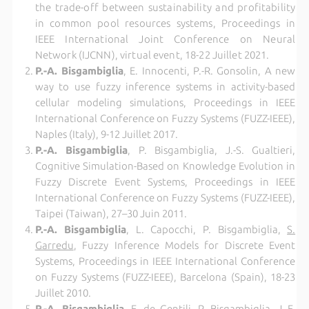
the trade-off between sustainability and profitability
in common pool resources systems, Proceedings in
IEEE International Joint Conference on Neural
Network (IJCNN), virtual event, 18-22 Juillet 2021.
P.-A. Bisgambiglia
, E. Innocenti, P.-R. Gonsolin, A new
way to use fuzzy inference systems in activity-based
cellular modeling simulations, Proceedings in IEEE
International Conference on Fuzzy Systems (FUZZ-IEEE),
Naples (Italy), 9-12 Juillet 2017.
P.-A. Bisgambiglia
, P. Bisgambiglia, J.-S. Gualtieri,
Cognitive Simulation-Based on Knowledge Evolution in
Fuzzy Discrete Event Systems, Proceedings in IEEE
International Conference on Fuzzy Systems (FUZZ-IEEE),
Taipei (Taiwan), 27–30 Juin 2011.
P.-A. Bisgambiglia
, L. Capocchi, P. Bisgambiglia,
S.
Garredu
, Fuzzy Inference Models for Discrete Event
Systems, Proceedings in IEEE International Conference
on Fuzzy Systems (FUZZ-IEEE), Barcelona (Spain), 18-23
Juillet 2010.
P.-A. Bisgambiglia
, E. de Gentili, P. Bisgambiglia, J.-F.