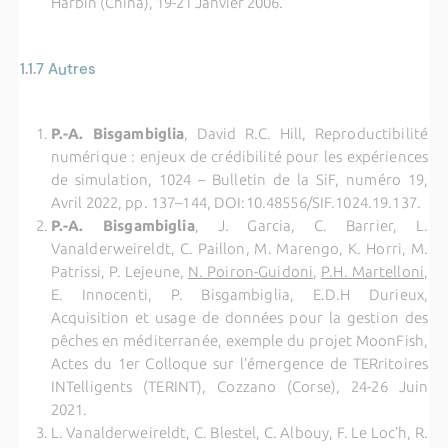
Harbin (China), 19-21 Janvier 2006.
1.1.7
Autres
P.-A. Bisgambiglia
, David R.C. Hill, Reproductibilité
numérique : enjeux de crédibilité pour les expériences
de simulation, 1024 – Bulletin de la SiF, numéro 19,
Avril 2022, pp. 137–144, DOI:10.48556/SIF.1024.19.137.
P.-A. Bisgambiglia
, J. Garcia, C. Barrier, L.
Vanalderweireldt, C. Paillon, M. Marengo, K. Horri, M.
Patrissi, P. Lejeune,
N. Poiron-Guidoni
,
P.H. Martelloni
,
E. Innocenti, P. Bisgambiglia, E.D.H Durieux,
Acquisition et usage de données pour la gestion des
pêches en méditerranée, exemple du projet MoonFish,
Actes du 1er Colloque sur l’émergence de TERritoires
INTelligents (TERINT), Cozzano (Corse), 24-26 Juin
2021.
L. Vanalderweireldt, C. Blestel, C. Albouy, F. Le Loc’h, R.