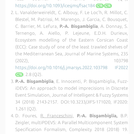
https://doi.org/10.1093/icesjms/fsac184
L. Vanalderweireldt, C. Albouy, F. Le Loc'h, R. Millot, C.
Blestel, M. Patrissi, M. Marengo, J. Garcia, C. Bousquet,
C. Barrier, M. Lefura,
P.-A. Bisgambiglia
, A. Donnay, S.
Ternengo, A. Aiello, P. Lejeune, E.D.H. Durieux,
Ecosystem modelling of the Eastern Corsican Coast
(ECC): Case study of one of the least trawled shelves of
the Mediterranean Sea, Journal of Marine Systems, 235
(2022), 103798
https://doi.org/10.1016/j.jmarsys.2022.103798 IF2022
: 2.8 (Q2).
P.-A. Bisgambiglia
, E. Innocenti, P. Bisgambiglia, Fuzz-
iDEVS: An approach to model imprecisions in Discrete
Event Simulation, Journal of Intelligent & Fuzzy Systems
34 (2018) 2143-2157. DOI:10.3233/JIFS-171020, IF2020:
1.261 (Q2).
D. Foures,
R. Franceschini,
P.-A. Bisgambiglia,
B.P.
Zeigler, multiPDEVS: A Parallel Multicomponent System
Specification Formalism, Complexity 2018 (2018) 19.