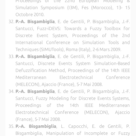
Proceedings of the 22nd European Modeling &
Simulation Symposium (I3M), Fes (Morocco), 13- 15
Octobre 2010.
P.-A. Bisgambiglia
, E. de Gentili, P. Bisgambiglia, J.-F.
Santucci, Fuzz-iDEVS: Towards a Fuzzy Toolbox for
Discrete Event System, Proceedings of the 2nd
International Conference on Simulation Tools and
Techniques (SIMUTools), Roma (Italy), 2-6 Mars 2009.
P.-A. Bisgambiglia
, E. de Gentili, P. Bisgambiglia, J.-F.
Santucci, Discrete Events System Simulation-Based
Defuzzification Method, Proceedings of the 14th IEEE
Mediterranean Electrotechnical Conference
(MELECON), Ajaccio (France), 5-7 Mai 2008.
P.-A. Bisgambiglia
, E. de Gentili, P. Bisgambiglia, J.-F.
Santucci, Fuzzy Modeling for Discrete Events Systems,
Proceedings of the 14th IEEE Mediterranean
Electrotechnical Conference (MELECON), Ajaccio
(France), 5-7 Mai 2008.
P.-A. Bisgambiglia
, L. Capocchi, E. de Gentili, P.
Bisgambiglia, Manipulation of Incomplete or Fuzzy