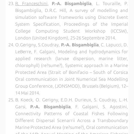
R. Franceschini
,
P.-A. Bisgambiglia
, L. Touraille, P.
Bisgambiglia, D.R.C. Hill, A survey of modelling and
simulation software frameworks using Discrete Event
System Specification, Proceedings of the Imperial
College Computing Student Workshop (ICCSW),
London (United Kingdom), 25-26 Septembre 2014.
O.Gerigny, S.Coudray,
P.-A. Bisgambiglia
, C. Lapucci, D.
LeBerre, F. Galgani, Modeling and hydrodynamics for
applied research (larvae dispersion, marine litter,
chlorophyll) (re?sume?), Systemic approach in a Marine
Protected Area (Strait of Bonifacio – South of Corsica
Oral communication in Joint Numerical Sea Modelling
Group Conference, (JONSMOD), Brussels (Belgium), 12–
14 Mai 2014.
B. Koeck, O. Gerigny, E.D.H. Durieux, S. Coudray, L.-H.
Garsi,
P.-A. Bisgambiglia
, F. Galgani, S. Agostini,
Connectivity Patterns of Coastal Fishes Following
Different Dispersal Scenarrii Across a Transboundary
Marine Protected Area (re?sume?), Oral communication