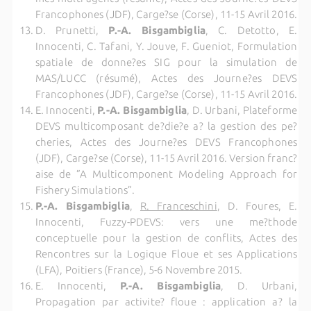
Francophones (JDF), Carge?se (Corse), 11-15 Avril 2016.
D. Prunetti,
P.-A. Bisgambiglia
, C. Detotto, E.
Innocenti, C. Tafani, Y. Jouve, F. Gueniot, Formulation
spatiale de donne?es SIG pour la simulation de
MAS/LUCC (résumé), Actes des Journe?es DEVS
Francophones (JDF), Carge?se (Corse), 11-15 Avril 2016.
E. Innocenti,
P.-A. Bisgambiglia
, D. Urbani, Plateforme
DEVS multicomposant de?die?e a? la gestion des pe?
cheries, Actes des Journe?es DEVS Francophones
(JDF), Carge?se (Corse), 11-15 Avril 2016.
Version franc?
aise de ”A Multicomponent Modeling Approach for
Fishery Simulations”.
P.-A. Bisgambiglia
,
R. Franceschini
, D. Foures, E.
Innocenti, Fuzzy-PDEVS: vers une me?thode
conceptuelle pour la gestion de conflits, Actes des
Rencontres sur la Logique Floue et ses Applications
(LFA), Poitiers (France), 5-6 Novembre 2015.
E. Innocenti,
P.-A. Bisgambiglia
, D. Urbani,
Propagation par activite? floue : application a? la