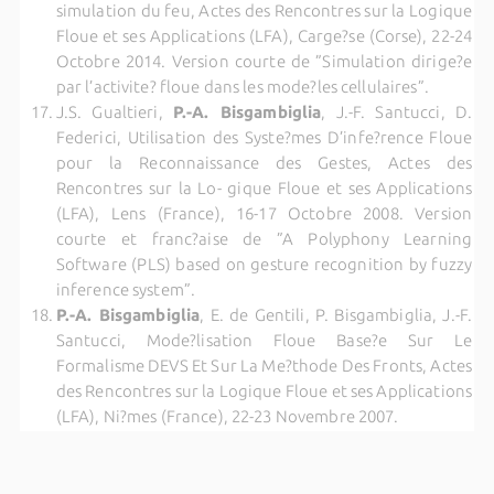
simulation du feu, Actes des Rencontres sur la Logique
Floue et ses Applications (LFA), Carge?se (Corse), 22-24
Octobre 2014. Version courte de ”Simulation dirige?e
par l’activite? floue dans les mode?les cellulaires”.
J.S. Gualtieri,
P.-A. Bisgambiglia
, J.-F. Santucci, D.
Federici, Utilisation des Syste?mes D’infe?rence Floue
pour la Reconnaissance des Gestes, Actes des
Rencontres sur la Lo- gique Floue et ses Applications
(LFA), Lens (France), 16-17 Octobre 2008.
Version
courte et franc?aise de ”A Polyphony Learning
Software (PLS) based on gesture recognition by fuzzy
inference system”.
P.-A. Bisgambiglia
, E. de Gentili, P. Bisgambiglia, J.-F.
Santucci, Mode?lisation Floue Base?e Sur Le
Formalisme DEVS Et Sur La Me?thode Des Fronts, Actes
des Rencontres sur la Logique Floue et ses Applications
(LFA), Ni?mes (France), 22-23 Novembre 2007.