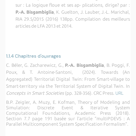
sur : La logique floue et ses ap- plications, dirige? par :
P.-A. Bisgambiglia
, K. Guelton, J. Lauber, J.-L. Marichal,
RIA 29.5/2015 (2016) 138pp. Compilation des meilleurs
articles de LFA 2013 et 2014.
1.1.4
Chapitres d'ouvrages
C. Béler, G. Zacharewicz, G.,
P.-A. Bisgambiglia
, B. Poggi, F.
Poux, & T. Antoine-Santoni, (2024). Towards (An
Aggregated) Territorial Digital Twin: From Smart-village to
Smart-territory via the Territorial System of Digital Twin. In
Concepts in Smart Societies
(pp. 328-356). CRC Press.
URL
B.P. Zeigler, A. Muzy, E. Kofman, Theory of Modeling and
Simulation: Discrete Event & Iterative System
Computational Foundations, Academic Press (2018).
Section 7.7 page 191 basée sur l’article ”multiPDEVS : A
Parallel Multicomponent System Specification Formalism”.