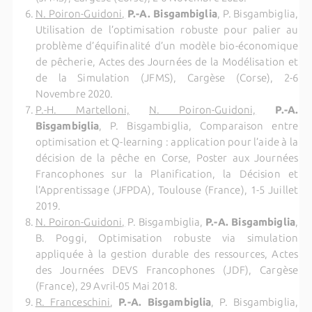
N. Poiron-Guidoni,
P.-A. Bisgambiglia
, P. Bisgambiglia,
Utilisation de l’optimisation robuste pour palier au
problème d’équifinalité d’un modèle bio-économique
de pêcherie, Actes des Journées de la Modélisation et
de la Simulation (JFMS), Cargèse (Corse), 2-6
Novembre 2020.
P.-H. Martelloni,
N. Poiron-Guidoni,
P.-A.
Bisgambiglia
, P. Bisgambiglia, Comparaison entre
optimisation et Q-learning : application pour l’aide à la
décision de la pêche en Corse, Poster aux Journées
Francophones sur la Planification, la Décision et
l’Apprentissage (JFPDA), Toulouse (France), 1-5 Juillet
2019.
N. Poiron-Guidoni,
P. Bisgambiglia,
P.-A. Bisgambiglia
,
B. Poggi, Optimisation robuste via simulation
appliquée à la gestion durable des ressources, Actes
des Journées DEVS Francophones (JDF), Cargèse
(France), 29 Avril-05 Mai 2018.
R. Franceschini
,
P.-A. Bisgambiglia
, P. Bisgambiglia,