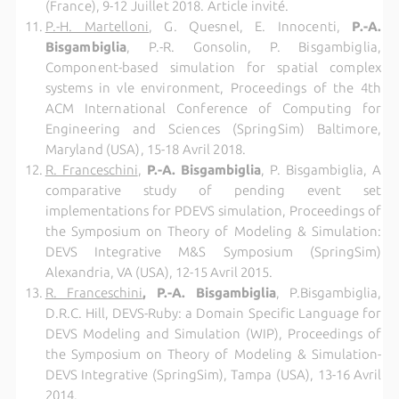
(France), 9-12 Juillet 2018. Article invité.
P.-H. Martelloni
, G. Quesnel, E. Innocenti,
P.-A.
Bisgambiglia
, P.-R. Gonsolin, P. Bisgambiglia,
Component-based simulation for spatial complex
systems in vle environment, Proceedings of the 4th
ACM International Conference of Computing for
Engineering and Sciences (SpringSim) Baltimore,
Maryland (USA), 15-18 Avril 2018.
R. Franceschini
,
P.-A. Bisgambiglia
, P. Bisgambiglia, A
comparative study of pending event set
implementations for PDEVS simulation, Proceedings of
the Symposium on Theory of Modeling & Simulation:
DEVS Integrative M&S Symposium (SpringSim)
Alexandria, VA (USA), 12-15 Avril 2015.
R. Franceschini
, P.-A. Bisgambiglia
, P.Bisgambiglia,
D.R.C. Hill, DEVS-Ruby: a Domain Specific Language for
DEVS Modeling and Simulation (WIP), Proceedings of
the Symposium on Theory of Modeling & Simulation-
DEVS Integrative (SpringSim), Tampa (USA), 13-16 Avril
2014.