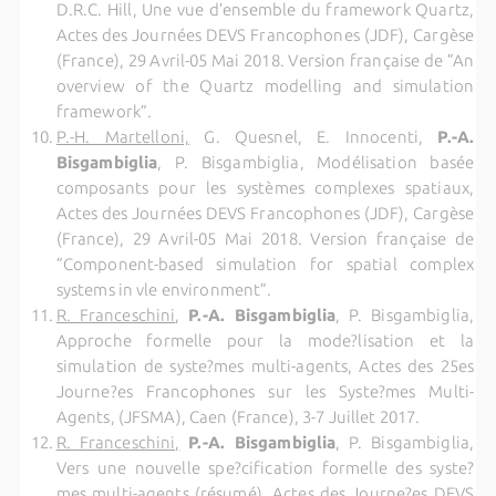
D.R.C. Hill, Une vue d’ensemble du framework Quartz,
Actes des Journées DEVS Francophones (JDF), Cargèse
(France), 29 Avril-05 Mai 2018.
Version française de ”An
overview of the Quartz modelling and simulation
framework”.
P.-H. Martelloni,
G. Quesnel, E. Innocenti,
P.-A.
Bisgambiglia
, P. Bisgambiglia, Modélisation basée
composants pour les systèmes complexes spatiaux,
Actes des Journées DEVS Francophones (JDF), Cargèse
(France), 29 Avril-05 Mai 2018. Version française de
”Component-based simulation for spatial complex
systems in vle environment”.
R. Franceschini
,
P.-A. Bisgambiglia
, P. Bisgambiglia,
Approche formelle pour la mode?lisation et la
simulation de syste?mes multi-agents, Actes des 25es
Journe?es Francophones sur les Syste?mes Multi-
Agents, (JFSMA), Caen (France), 3-7 Juillet 2017.
R. Franceschini,
P.-A. Bisgambiglia
, P. Bisgambiglia,
Vers une nouvelle spe?cification formelle des syste?
mes multi-agents (résumé), Actes des Journe?es DEVS