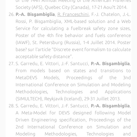
of the 144h Annual Meeting of the American Fisheries
Society (AFS), Quebec City (Canada), 17-21 Aou?t 2014.
P.-A. Bisgambiglia
,
R. Franceschini
, F.-J. Chatelon, J.-L.
Rossi, P. Bisgambiglia, XML-based solution and a Web
Service for calculating a fuelbreak safety zone sizes,
Poster of the 4th fire behavior and fuels conference
(IAWF), St. Petersburg (Russia), 1-4 Juillet 2014. Poster
base? sur l’article ”Discrete event formalism to calculate
acceptable safety distance”.
S. Garredu, E. Vittori, J.-F. Santucci,
P.-A. Bisgambiglia
,
From models based on states and transitions to
MetaDEVS Models, Proceedings of the 3nd
International Conference on Simulation and Modeling
Methodologies, Technologies and Applications
(SIMULTECH), Reykjavik (Iceland), 29-31 Juillet 2013.
S. Garredu, E. Vittori, J.-F. Santucci,
P.-A. Bisgambiglia
,
A Meta-Model for DEVS designed following Model
Driven Engineering specification, Proceedings of the
2nd International Conference on Simulation and
Modeling Methodologies, Technologies and