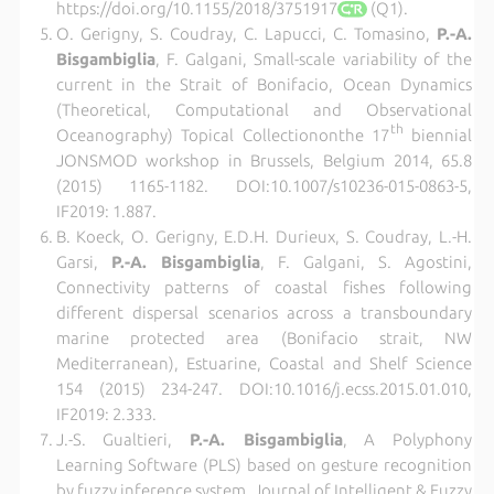
https://doi.org/10.1155/2018/3751917
(Q1).
O. Gerigny, S. Coudray, C. Lapucci, C. Tomasino,
P.-A.
Bisgambiglia
, F. Galgani, Small-scale variability of the
current in the Strait of Bonifacio, Ocean Dynamics
(Theoretical, Computational and Observational
th
Oceanography) Topical Collectiononthe 17
biennial
JONSMOD workshop in Brussels, Belgium 2014, 65.8
(2015) 1165-1182. DOI:10.1007/s10236-015-0863-5,
IF2019: 1.887.
B. Koeck, O. Gerigny, E.D.H. Durieux, S. Coudray, L.-H.
Garsi,
P.-A. Bisgambiglia
, F. Galgani, S. Agostini,
Connectivity patterns of coastal fishes following
different dispersal scenarios across a transboundary
marine protected area (Bonifacio strait, NW
Mediterranean), Estuarine, Coastal and Shelf Science
154 (2015) 234-247. DOI:10.1016/j.ecss.2015.01.010,
IF2019: 2.333.
J.-S. Gualtieri,
P.-A. Bisgambiglia
, A Polyphony
Learning Software (PLS) based on gesture recognition
by fuzzy inference system, Journal of Intelligent & Fuzzy