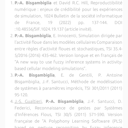
P.-A. Bisgambiglia
et David R.C. Hill, Reproductibilité
numérique : enjeux de crédibilité pour les expériences
de simulation, 1024 Bulletin de la société informatique
de France, 19 (2022) pp. 137-144. DOI
:10.48556/SIF.1024.19.137 (article invité).
P.-A. Bisgambiglia
, E. Innocenti, Simulation dirigée par
l’activité floue dans les modèles cellulaires Comparaison
entre règles d’activité floues et stochastiques, TSI 35.4-
5/2016 (2016) 435-462.
Version longue et en français de
”A new way to use fuzzy inference systems in activity-
based cellular modeling simulations”.
P.-A. Bisgambiglia
, E. de Gentili, P. Antoine
Bisgambiglia, J.-F. Santucci, Méthode de modélisation
de systèmes à paramètres imprécis, TSI 301/2011 (2011)
95-120.
J.-S. Gualtieri
,
P.-A. Bisgambiglia
, J.-F. Santucci, D.
Federici, Reconnaissance de gestes par Systèmes
d’Inférences Flous, TSI 30/5 (2011) 571-590.
Version
française de ”A Polyphony Learning Software (PLS)
based on gesture recognition by fuzzy inference