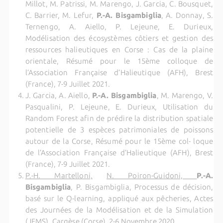
Millot, M. Patrissi, M. Marengo, J. Garcia, C. Bousquet,
C. Barrier, M. Lefur,
P.-A. Bisgambiglia
, A. Donnay, S.
Ternengo, A. Aiello, P. Lejeune, E. Durieux,
Modélisation des écosystèmes côtiers et gestion des
ressources halieutiques en Corse : Cas de la plaine
orientale, Résumé pour le 15ème colloque de
l’Association Française d’Halieutique (AFH), Brest
(France), 7-9 Juillet 2021.
J. Garcia, A. Aiello,
P.-A. Bisgambiglia
, M. Marengo, V.
Pasqualini, P. Lejeune, E. Durieux, Utilisation du
Random Forest afin de prédire la distribution spatiale
potentielle de 3 espèces patrimoniales de poissons
autour de la Corse, Résumé pour le 15ème col- loque
de l’Association Française d’Halieutique (AFH), Brest
(France), 7-9 Juillet 2021.
P.-H. Martelloni,
N. Poiron-Guidoni,
P.-A.
Bisgambiglia
, P. Bisgambiglia, Processus de décision,
basé sur le Q-learning, appliqué aux pêcheries, Actes
des Journées de la Modélisation et de la Simulation
(JFMS), Cargèse (Corse), 2-6 Novembre 2020.