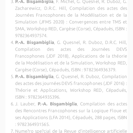
P.-A. Bisgambiglia
, F. Michel, G. Quesnel, R. Duboz, G.
Zacharewicz, D.R.C. Hill, Compilation des actes des
Journées Francophones de la Modélisation et de la
Simulation (JFMS 2020) : Convergences entre TMS et
SMA, Workshop RED, Cargèse (Corse), Cépaduès, ISBN :
9782364937574.
P.-A. Bisgambiglia
, G. Quesnel, R. Duboz, D.R.C. Hill,
Compilation des actes des Journées DEVS
Francophones (JDF 2018), Applications de la théorie
de la Modélisation et de la Simulation, Workshop RED,
Cargèse (Corse), Cépaduès, ISBN : 9782364936379.
P.-A. Bisgambiglia
, G. Quesnel, R. Duboz, Compilation
des actes des journées DEVS francophones (JDF 2016) :
Théorie et Applications, Workshop RED, Cépadués,
ISBN : 9782364935396.
J. Lauber,
P.-A. Bisgambiglia
, Compilation des actes
des Rencontres Francophones sur la Logique Floue et
ses Applications (LFA 2014), Cépadués, 288 pages, ISBN
: 9782364931565.
Nume?ro spe?cial de la Revue d’intelligence artificielle