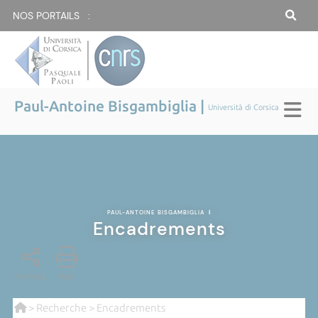
NOS PORTAILS :
Paul-Antoine Bisgambiglia |
Università di Corsica
PAUL-ANTOINE BISGAMBIGLIA
|
Encadrements
PARTAGE
PDF
>
Recherche
> Encadrements