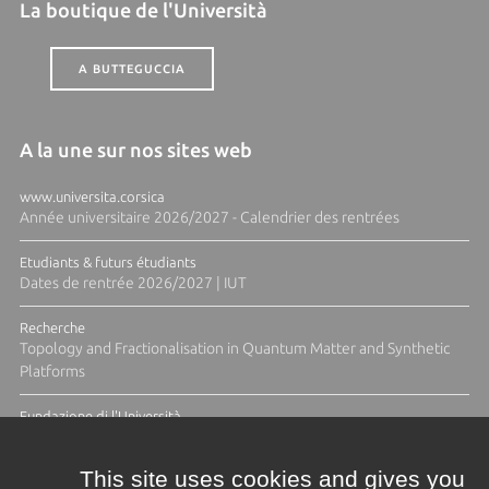
La boutique de l'Università
A BUTTEGUCCIA
A la une sur nos sites web
www.universita.corsica
Année universitaire 2026/2027 - Calendrier des rentrées
Etudiants & futurs étudiants
Dates de rentrée 2026/2027 | IUT
Recherche
Topology and Fractionalisation in Quantum Matter and Synthetic
Platforms
Fundazione di l'Università
Résidence Ange Tomasi "Lagune and Zeste" avec la photographe
Diane Moulenc
This site uses cookies and gives you