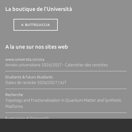
La boutique de l'Università
A BUTTEGUCCIA
A la une sur nos sites web
www.universita.corsica
Année universitaire 2026/2027 - Calendrier des rentrées
Etudiants & futurs étudiants
Dates de rentrée 2026/2027 | IUT
Recherche
Topology and Fractionalisation in Quantum Matter and Synthetic
Platforms
Fundazione di l'Università
Résidence Ange Tomasi "Lagune and Zeste" avec la photographe
Diane Moulenc