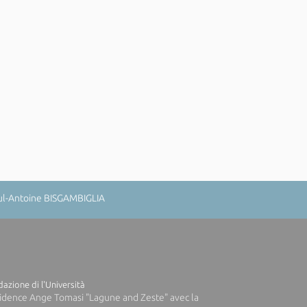
aul-Antoine BISGAMBIGLIA
azione di l'Università
idence Ange Tomasi "Lagune and Zeste" avec la