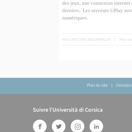
des jeux, une connexion internet 
derniers. Les serveurs UPlay serva
numériques.
PAUL-ANTOINE BISGAMBIGLIA
|
Mise à 
Plan du site
| Directeur 
Suivre l'Università di Corsica