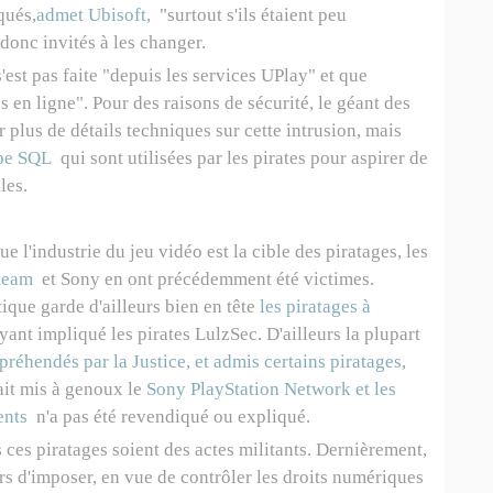
qués,
admet Ubisoft,
"surtout s'ils étaient peu
donc invités à les changer.
'est pas faite "depuis les services UPlay" et que
es en ligne". Pour des raisons de sécurité, le géant des
 plus de détails techniques sur cette intrusion, mais
ype SQL
qui sont utilisées par les pirates pour aspirer de
les.
que l'industrie du jeu vidéo est la cible des piratages, les
team
et Sony en ont précédemment été victimes.
tique garde d'ailleurs bien en tête
les piratages à
yant impliqué les pirates LulzSec. D'ailleurs la plupart
préhendés par la Justice, et admis certains piratages
,
ait mis à genoux le
Sony PlayStation Network et les
ents
n'a pas été revendiqué ou expliqué.
 ces piratages soient des actes militants. Dernièrement,
urs d'imposer, en vue de contrôler les droits numériques