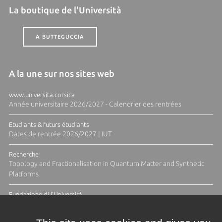
La boutique de l'Università
A BUTTEGUCCIA
A la une sur nos sites web
www.universita.corsica
Année universitaire 2026/2027 - Calendrier des rentrées
Etudiants & futurs étudiants
Dates de rentrée 2026/2027 | IUT
Recherche
Topology and Fractionalisation in Quantum Matter and Synthetic
Platforms
Fundazione di l'Università
Résidence Ange Tomasi "Lagune and Zeste" avec la photographe
Diane Moulenc