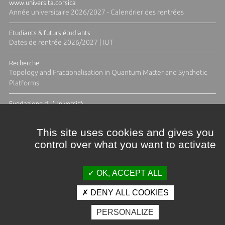
www.universita.corsica
Année universitaire 2026/2027 - Calendrier des rentrées
Etudiants & futurs étudiants
Dates de rentrée 2026/2027 | IUT
Recherche
Topology and Fractionalisation in Quantum Matter and Synthetic
Platforms
Fundazione di l'Università
Résidence Ange Tomasi "Lagune and Zeste" avec la photographe
Diane Moulenc
This site uses cookies and gives you
control over what you want to activate
TOUTES LES ACTUS
OK, ACCEPT ALL
DENY ALL COOKIES
Crédits et mentions légales
PERSONALIZE
Contacts
Plan d'accès
Espace presse
Photothèque