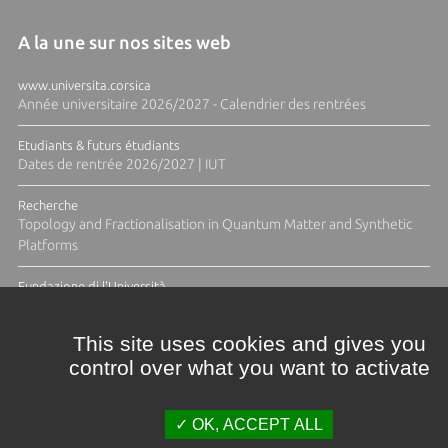
A la une sur nos sites web
www.universita.corsica
Année universitaire 2026/2027 - Calendrier des rentrées
Etudiants & futurs étudiants
Dates de rentrée 2026/2027 | IUT
Recherche
Topology and Fractionalisation in Quantum Matter and Synthetic
Platforms
Fundazione di l'Università
Résidence Ange Tomasi "Lagune and Zeste" avec la photographe
Diane Moulenc
This site uses cookies and gives you
control over what you want to activate
TOUTES LES ACTUS
OK, ACCEPT ALL