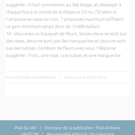
suggérée : Il faut commencer au 50e étage, et réessayer à
chaque fois à la moitié de la distance (25 ou 75) selon si
l'ampoule se casse ou non. 7 ampoules maximum suffisent.
Le gain minimum serait donc de 13 000 dollars.
10 - Vous avez un bouquet de fleurs. Seules deux ne sont pas
des roses, deux ne sont pas des marguerites et deux ne sont
pas des tulipes. Combien de fleurs avez-vous ? Réponse
suggérée : Trois : une rose, une tulipe, et une marguerite.
PAUL-ANTOINE BISGAMBIGLIA
|
Mise à jour le 07/07/2014
Plan du site
| Directeur de la publication : Paul-Antoine
SANTONI | Responsable éditorial : Paul-Antoine