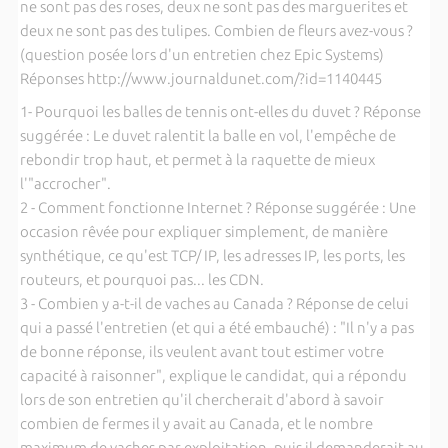
ne sont pas des roses, deux ne sont pas des marguerites et
deux ne sont pas des tulipes. Combien de fleurs avez-vous ?
(question posée lors d'un entretien chez Epic Systems)
Réponses http://www.journaldunet.com/?id=1140445
1- Pourquoi les balles de tennis ont-elles du duvet ? Réponse
suggérée : Le duvet ralentit la balle en vol, l'empêche de
rebondir trop haut, et permet à la raquette de mieux
l'"accrocher".
2 - Comment fonctionne Internet ? Réponse suggérée : Une
occasion rêvée pour expliquer simplement, de manière
synthétique, ce qu'est TCP/ IP, les adresses IP, les ports, les
routeurs, et pourquoi pas... les CDN.
3 - Combien y a-t-il de vaches au Canada ? Réponse de celui
qui a passé l'entretien (et qui a été embauché) : "Il n'y a pas
de bonne réponse, ils veulent avant tout estimer votre
capacité à raisonner", explique le candidat, qui a répondu
lors de son entretien qu'il chercherait d'abord à savoir
combien de fermes il y avait au Canada, et le nombre
maximum de vaches par exploitation, puis il demanderait au