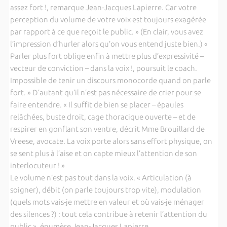
assez fort !, remarque Jean-Jacques Lapierre. Car votre
perception du volume de votre voix est toujours exagérée
par rapport à ce que reçoit le public. » (En clair, vous avez
l’impression d’hurler alors qu’on vous entend juste bien.) «
Parler plus fort oblige enfin à mettre plus d’expressivité –
vecteur de conviction – dans la voix !, poursuit le coach.
Impossible de tenir un discours monocorde quand on parle
fort. » D’autant qu’il n’est pas nécessaire de crier pour se
faire entendre. « Il suffit de bien se placer – épaules
relâchées, buste droit, cage thoracique ouverte – et de
respirer en gonflant son ventre, décrit Mme Brouillard de
Vreese, avocate. La voix porte alors sans effort physique, on
se sent plus à l’aise et on capte mieux l’attention de son
interlocuteur ! »
Le volume n’est pas tout dans la voix. « Articulation (à
soigner), débit (on parle toujours trop vite), modulation
(quels mots vais-je mettre en valeur et où vais-je ménager
des silences ?) : tout cela contribue à retenir l’attention du
public », énumère Jean-Jacques Lapierre.