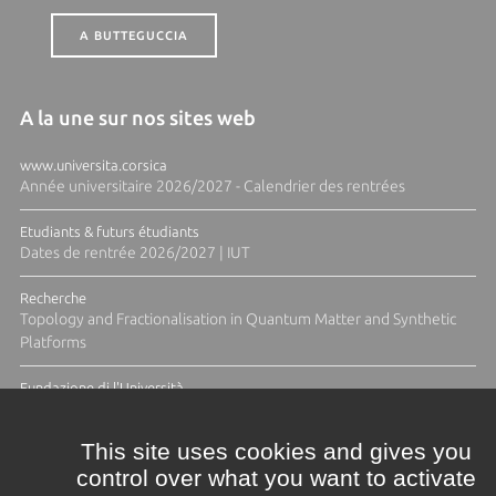
A BUTTEGUCCIA
A la une sur nos sites web
www.universita.corsica
Année universitaire 2026/2027 - Calendrier des rentrées
Etudiants & futurs étudiants
Dates de rentrée 2026/2027 | IUT
Recherche
Topology and Fractionalisation in Quantum Matter and Synthetic
Platforms
Fundazione di l'Università
Résidence Ange Tomasi "Lagune and Zeste" avec la photographe
Diane Moulenc
This site uses cookies and gives you
control over what you want to activate