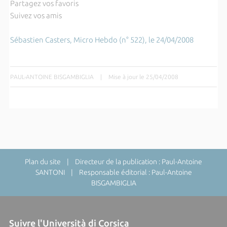
Partagez vos favoris
Suivez vos amis
Sébastien Casters, Micro Hebdo (n° 522), le 24/04/2008
PAUL-ANTOINE BISGAMBIGLIA
|
Mise à jour le 25/04/2008
Plan du site
| Directeur de la publication : Paul-Antoine
SANTONI | Responsable éditorial : Paul-Antoine
BISGAMBIGLIA
Suivre l'Università di Corsica