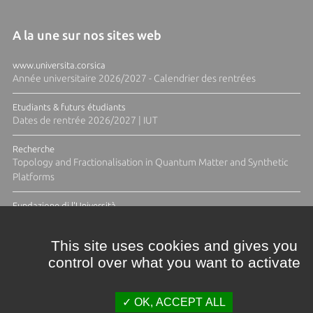
A la une sur nos sites web
www.universita.corsica
Année universitaire 2026/2027 - Calendrier des rentrées
Etudiants & futurs étudiants
Dates de rentrée 2026/2027 | IUT
Recherche
Topology and Fractionalisation in Quantum Matter and Synthetic
Platforms
Fundazione di l'Università
Résidence Ange Tomasi "Lagune and Zeste" avec la photographe
Diane Moulenc
This site uses cookies and gives you
control over what you want to activate
TOUTES LES ACTUS
OK, ACCEPT ALL