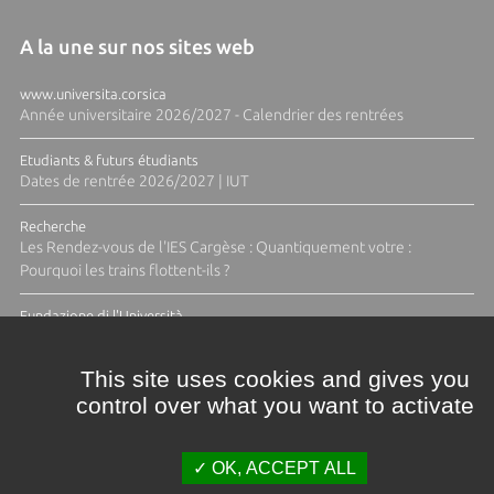
A la une sur nos sites web
www.universita.corsica
Année universitaire 2026/2027 - Calendrier des rentrées
Etudiants & futurs étudiants
Dates de rentrée 2026/2027 | IUT
Recherche
Les Rendez-vous de l'IES Cargèse : Quantiquement votre :
Pourquoi les trains flottent-ils ?
Fundazione di l'Università
Résidence Ange Tomasi "Lagune and Zeste" avec la photographe
Diane Moulenc
This site uses cookies and gives you
control over what you want to activate
TOUTES LES ACTUS
OK, ACCEPT ALL