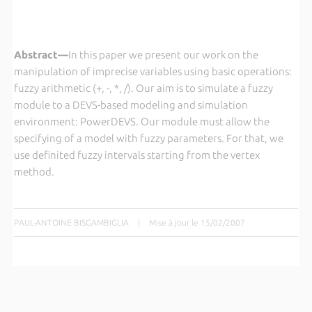
Abstract—
In this paper we present our work on the
manipulation of imprecise variables using basic operations:
fuzzy arithmetic (+, -, *, /). Our aim is to simulate a fuzzy
module to a DEVS-based modeling and simulation
environment: PowerDEVS. Our module must allow the
specifying of a model with fuzzy parameters. For that, we
use definited fuzzy intervals starting from the vertex
method.
PAUL-ANTOINE BISGAMBIGLIA
|
Mise à jour le 15/02/2007