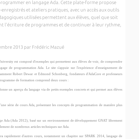
programmer en langage Ada. Cette plate-forme propose
enregistrés et ateliers pratiques, avec un accès aux outils
gogiques utilisées permettent aux élèves, quel que soit
t l'écriture de programmes et de continuer à leur rythme,
tembre 2013 par Frédéric Mazué
University est composé d'exemples qui permettent aux élèves de voir, de comprendre
angage de programmation Ada. Le site s'appuie sur l'expérience d'enseignement de
otamment Robert Dewar et Edmond Schonberg, fondateurs d'AdaCore et professeurs
 programme de formation comprend deux cours :
onne un aperçu du langage via de petits exemples concrets et qui permet aux élèves
d'une série de cours Ada, présentant les concepts de programmation de manière plus
ngage Ada (Ada 2012), basé sur un environnement de développement GNAT librement
alement de nombreux articles techniques sur Ada.
rera rapidement d'autres cours, notamment un chapitre sur SPARK 2014, langage de