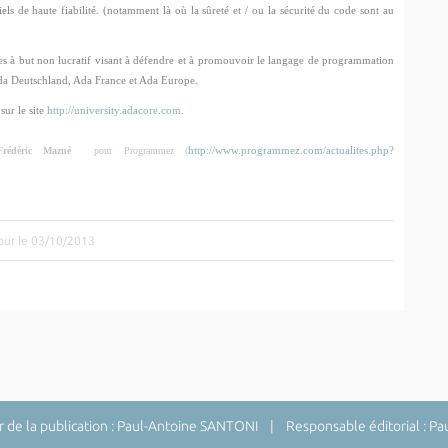
s de haute fiabilité. (notamment là où la sûreté et / ou la sécurité du code sont au
s à but non lucratif visant à défendre et à promouvoir le langage de programmation
da Deutschland, Ada France et Ada Europe.
ur le site
http://university.adacore.com
.
http://www.programmez.com/actualites.php?
Frédéric Mazué
pour Programmez (
jour le 03/10/2013
de la publication : Paul-Antoine SANTONI | Responsable éditorial : P