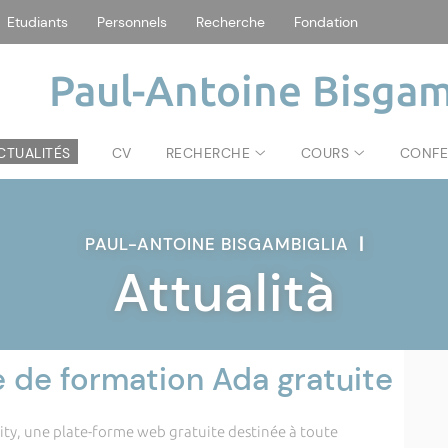
Etudiants
Personnels
Recherche
Fondation
Paul-Antoine Bisgam
CTUALITÉS
CV
RECHERCHE
COURS
CONFE
PAUL-ANTOINE BISGAMBIGLIA
|
Attualità
 de formation Ada gratuite
ty, une plate-forme web gratuite destinée à toute