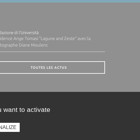
azione di l'Università
idence Ange Tomasi "Lagune and Zeste" avec la
tographe Diane Moulenc
TOUTES LES ACTUS
 want to activate
NALIZE
presse
Photothèque
Recrutement
Marchés publics