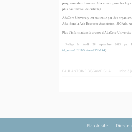
programmation basé sur Ada conçu pour les logiciel
plus haut niveau de criticité).
AdaCore University est soutenue par des organisme
Ada, dont la Ada Resource Association, SIGAda, A
Plus d'informations à propos d'AdaCore University s
Rédigé le
jeudi 26 septembre 2013
par
id_actu=13916&xtor=EPR-144
)
PAUL-ANTOINE BISGAMBIGLIA
|
Mise à 
Plan du site
| Directeur 