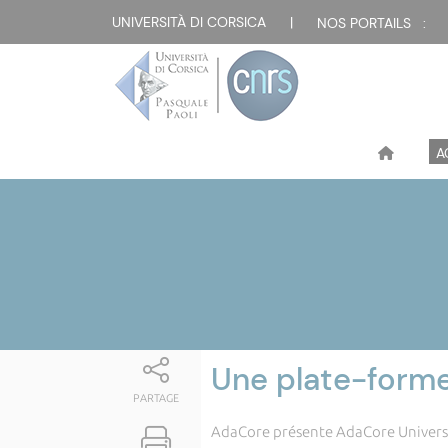
Attualità
UNIVERSITÀ DI CORSICA
|
NOS PORTAILS :
A
Une plate-forme
PARTAGE
AdaCore présente AdaCore Universi