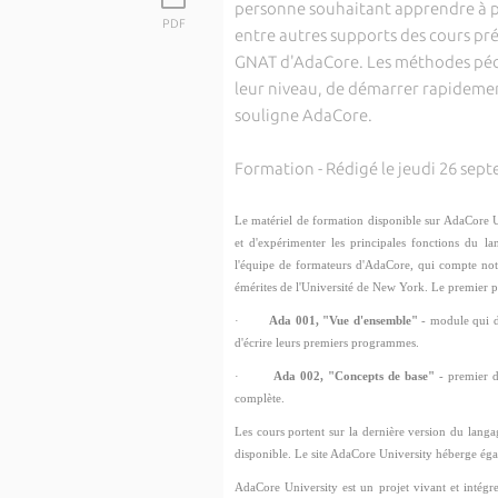
personne souhaitant apprendre à 
PDF
entre autres supports des cours pré-
GNAT d'AdaCore. Les méthodes péda
leur niveau, de démarrer rapidemen
souligne AdaCore.
Formation - Rédigé le jeudi 26 sep
Le matériel de formation disponible sur AdaCore 
et d'expérimenter les principales fonctions du l
l'équipe de formateurs d'AdaCore, qui compte n
émérites de l'Université de New York. Le premier
·
Ada 001, "Vue d'ensemble"
- module qui d
d'écrire leurs premiers programmes.
·
Ada 002, "Concepts de base"
- premier 
complète.
Les cours portent sur la dernière version du la
disponible. Le site AdaCore University héberge ég
AdaCore University est un projet vivant et intég