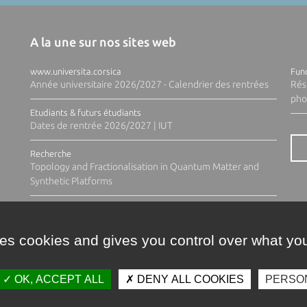
A la une sur nos sites web
www.universita.corsica
Fund
Année universitaire 2026/2027 - Calendrier des rentrées
Rés
pho
Etudiants & futurs étudiants
Dates de rentrée 2026/2027 | IUT
Recherche
Topology and Fractionalisation in Quantum Matter and
Synthetic Platforms
ses cookies and gives you control over what you
OK, ACCEPT ALL
DENY ALL COOKIES
PERSO
Contacts
Plan d'accès
Espace 