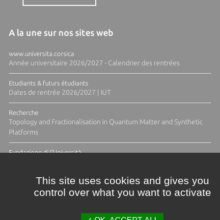
A la une sur nos sites web
www.universita.corsica
Année universitaire 2026/2027 - Calendrier des rentrées
Etudiants & futurs étudiants
Dates de rentrée 2026/2027 | IUT
Recherche
Topology and Fractionalisation in Quantum Matter and Synthetic
Platforms
Fundazione di l'Università
Résidence Ange Tomasi "Lagune and Zeste" avec la photographe
Diane Moulenc
This site uses cookies and gives you
control over what you want to activate
TOUTES LES ACTUS