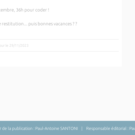
écembre, 36h pour coder !
 restitution... puis bonnes vacances ? ?
jour le 29/11/2023
de la publication : Paul-Antoine SANTONI | Responsable éditorial : P