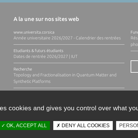
A la une sur nos sites web
www.universita.corsica
Fund
Année universitaire 2026/2027 - Calendrier des rentrées
Rés
pho
Etudiants & futurs étudiants
Dates de rentrée 2026/2027 | IUT
Recherche
Topology and Fractionalisation in Quantum Matter and
Synthetic Platforms
ses cookies and gives you control over what you
OK, ACCEPT ALL
DENY ALL COOKIES
PERSO
Contacts
Plan d'accès
Espace 