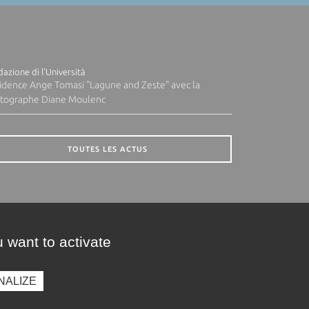
azione di l'Università
idence Ange Tomasi "Lagune and Zeste" avec la
tographe Diane Moulenc
TOUTES LES ACTUS
 want to activate
NALIZE
presse
Photothèque
Recrutement
Marchés publics